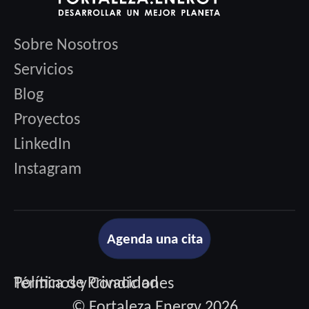
Sobre Nosotros
Servicios
Blog
Proyectos
LinkedIn
Instagram
Agenda una cita
Política de Privacidad
Términos y Condiciones
© Fortaleza Energy 2026