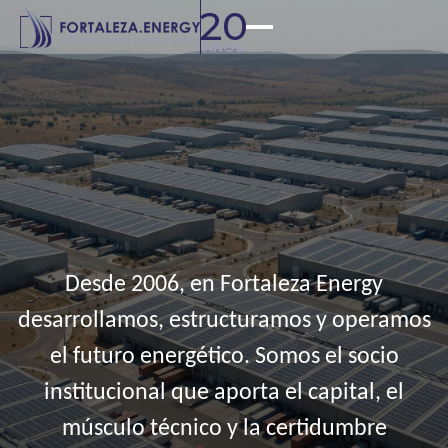
20
AÑOS
20
Años
de
Bancabilidad
e
Inversión
Estratégica
Desde 2006, en Fortaleza Energy
desarrollamos, estructuramos y operamos
el futuro energético. Somos el socio
institucional que aporta el capital, el
músculo técnico y la certidumbre