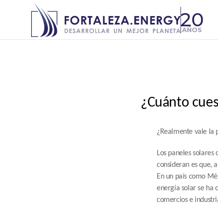
20
AÑOS
¿Cuánto cuest
¿Realmente vale la p
Los paneles solares
consideran es que, a 
En un país como Méxi
energía solar se ha 
comercios e industri