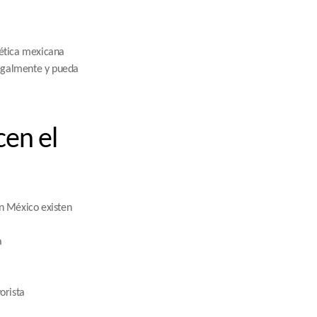
ética mexicana 
egalmente y pueda 
en el 
n México existen 
a
orista