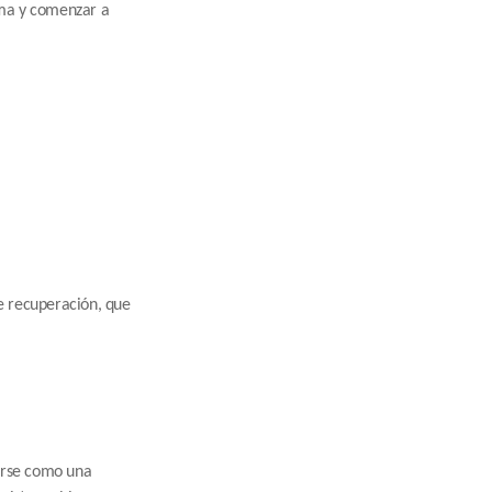
ma y comenzar a 
e recuperación, que 
Aunque el costo inicial de los paneles solares puede ser considerable, la energía solar debe verse como una 