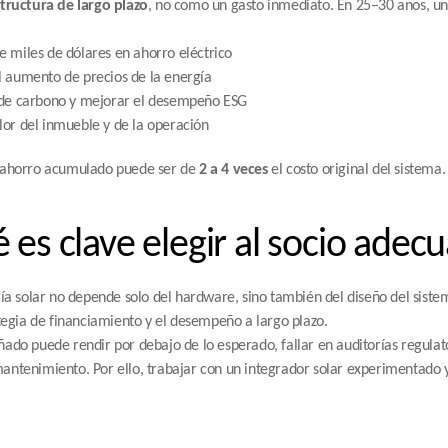
structura de largo plazo
, no como un gasto inmediato. En 25–30 años, un 
e miles de dólares en ahorro eléctrico
l aumento de precios de la energía
a de carbono y mejorar el desempeño ESG
lor del inmueble y de la operación
 ahorro acumulado puede ser de 
2 a 4 veces
 el costo original del sistema.
 es clave elegir al socio adec
gía solar no depende solo del hardware, sino también del diseño del siste
ategia de financiamiento y el desempeño a largo plazo.
ado puede rendir por debajo de lo esperado, fallar en auditorías regulato
ntenimiento. Por ello, trabajar con un integrador solar experimentado y 