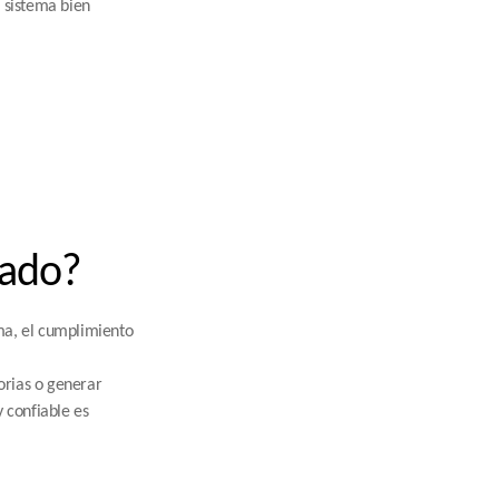
sistema bien 
uado?
ma, el cumplimiento 
rias o generar 
confiable es 