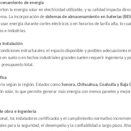
macenamiento de energía
rten la energía solar en electricidad utilizable, y su calidad impacta dire
ema. La incorporación de 
sistemas de almacenamiento en baterías (BES
 usar energía durante cortes eléctricos o en horarios de tarifa alta, lo cua
s e industrias.
a instalación
 condiciones estructurales, el espacio disponible y posibles adecuaciones el
s en suelo o en techos industriales grandes suelen requerir ingeniería y pe
 presupuesto total.
fica
aría según la región. Estados como 
Sonora, Chihuahua, Coahuila y Baja C
n solar, lo que permite generar más energía con menos paneles y mejorar
e obra e ingeniería
onal, los instaladores certificados y el cumplimiento normativo incrementan
es para la seguridad, el desempeño y la confiabilidad a largo plazo. Ahor